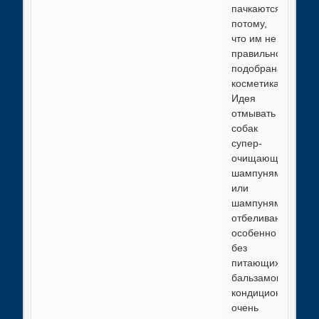
пачкаются
потому,
что им не
правильно
подобрана
косметика.
Идея
отмывать
собак
супер-
очищающими
шампунями,
или
шампунями
отбеливающими,
особенно
без
питающих
бальзамов-
кондиционеров,
очень