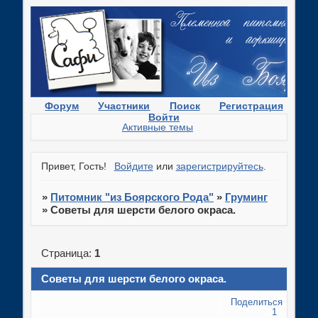
Форум
Участники
Поиск
Регистрация
Войти
Активные темы
Привет, Гость!
Войдите
или
зарегистрируйтесь
.
»
Питомник "из Боярского Рода"
»
Груминг
»
Советы для шерсти белого окраса.
Страница:
1
Советы для шерсти белого окраса.
Поделиться
1