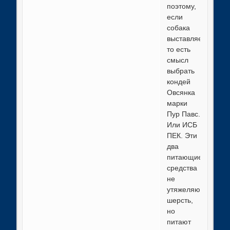
поэтому,
если
собака
выставляется,
то есть
смысл
выбрать
кондей
Овсянка
марки
Пур Павс.
Или ИСБ
ПЕК. Эти
два
питающие
средства
не
утяжеляют
шерсть,
но
питают