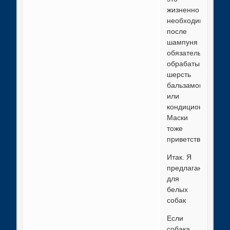
жизненно
необходимо:
после
шампуня
обязательно
обрабатывать
шерсть
бальзамом
или
кондиционером.
Маски
тоже
приветствуются.
Итак. Я
предлагаю
для
белых
собак
Если
собака