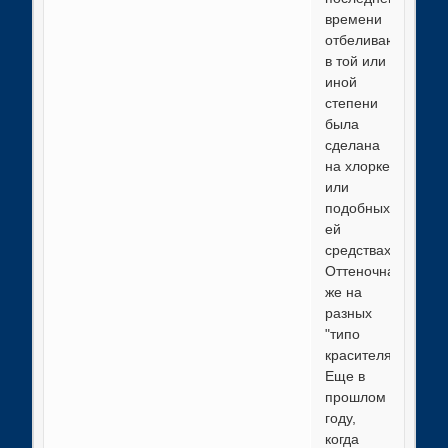
времени
отбеливающая
в той или
иной
степени
была
сделана
на хлорке
или
подобных
ей
средствах.
Оттеночная
же на
разных
"типо
красителях".
Еще в
прошлом
году,
когда