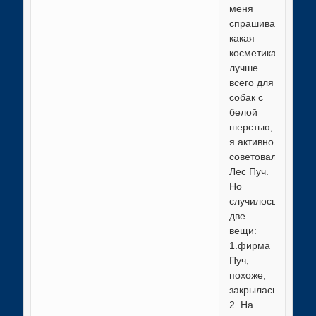
меня
спрашивали,
какая
косметика
лучше
всего для
собак с
белой
шерстью,
я активно
советовала
Лес Пуч.
Но
случилось
две
вещи:
1.фирма
Пуч,
похоже,
закрылась.
2. На