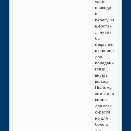
часто
приводит
к
пересушиванию
шерсти и
... ну как
бы
открытию
шерстинок
для
попадания
грязи
внутрь
волоса.
Поэтому,
хоть это и
важно
для всех
окрасов,
но для
белого
это