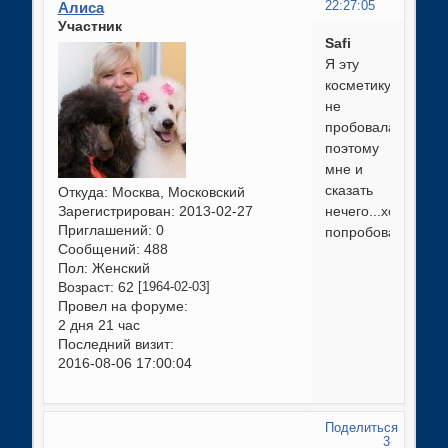
Алиса
22:27:05
Участник
Safi
Я эту
косметику
не
пробовала,
поэтому
мне и
сказать
Откуда:
Москва, Московский
Зарегистрирован
: 2013-02-27
нечего...хотим
Приглашений:
0
попробовать...
Сообщений:
488
Пол:
Женский
Возраст:
62
[1964-02-03]
Провел на форуме:
2 дня 21 час
Последний визит:
2016-08-06 17:00:04
Поделиться
3