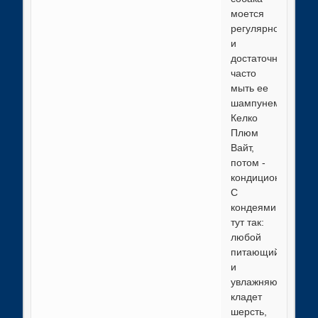
моется
регулярно
и
достаточно
часто
мыть ее
шампунем
Келко
Плюм
Вайт,
потом -
кондиционером.
С
кондеями
тут так:
любой
питающий
и
увлажняющий
кладет
шерсть,