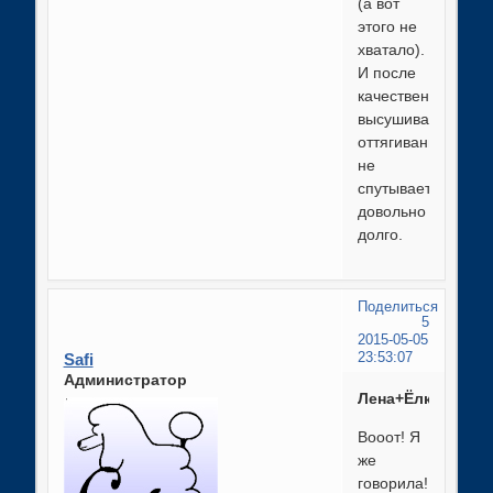
(а вот
этого не
хватало).
И после
качественного
высушивания-
оттягивания
не
спутывается
довольно
долго.
Поделиться
5
2015-05-05
Safi
23:53:07
Администратор
Лена+Ёлка
Вооот! Я
же
говорила!