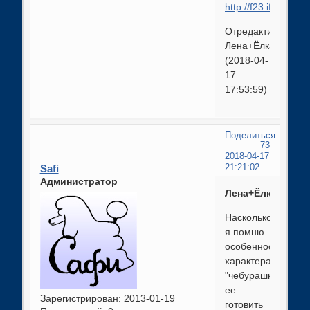
Отредактировано
Лена+Ёлка
(2018-04-
17
17:53:59)
Поделиться
73
2018-04-17
Safi
21:21:02
Администратор
Лена+Ёлка
Насколько
я помню
особенности
характера
"чебурашки",
ее
Зарегистрирован
: 2013-01-19
готовить