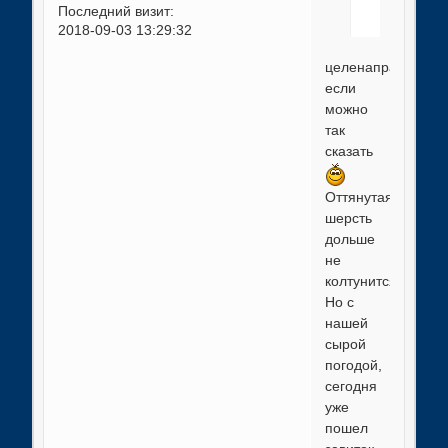
Последний визит:
2018-09-03 13:29:32
целенаправленно,
если
можно
так
сказать
Оттянутая
шерсть
дольше
не
колтунится.
Но с
нашей
сырой
погодой,
сегодня
уже
пошел