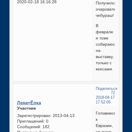
2020-02-18 16:16:28
Получился
очаровательный
чебураш!
В
феврале
я тоже
собираюсь
на
выставку,
только с
кеесами.
Поделиться
72
2018-04-17
Лена+Ёлка
17:52:05
Участник
Готовимся
Зарегистрирован
: 2013-04-13
к
Приглашений:
0
Евразии,
Сообщений:
182
не знаю,