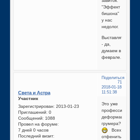
завиток.
"Эффект
бишона"
у нас
недолог.
Выставляться
- да,
думаем в
феврале.
Поделиться
71
2018-01-18
Света и Астра
11:51:38
Участник
Это уже
Зарегистрирован
: 2013-01-23
профессиональна
Приглашений:
0
деформация
Сообщений:
1088
грумера?
Провел на форуме:
7 дней 0 часов
Всех
Последний визит:
отфенить