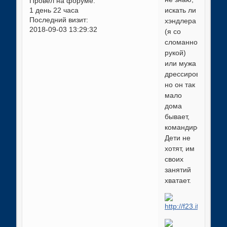
Провел на форуме:
1 день 22 часа
искать ли
Последний визит:
хэндлера
2018-09-03 13:29:32
(я со
сломанной
рукой)
или мужа
дрессировать,
но он так
мало
дома
бывает,
командировки.
Дети не
хотят, им
своих
занятий
хватает.