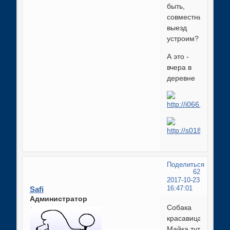
быть,
совместный
выезд
устроим?
А это -
вчера в
деревне
Поделиться
62
2017-10-23
Safi
16:47:01
Администратор
Собака
красавица!
Майка тут