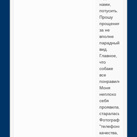
нами,
потусить.
Прошу
прощения
за не
вполне
парадный
вид.
Главное,
что
собаке
все
понравилось.
Моня
неплохо
себя
проявила,
старалась.
Фотографии
"телефонного"
качества,