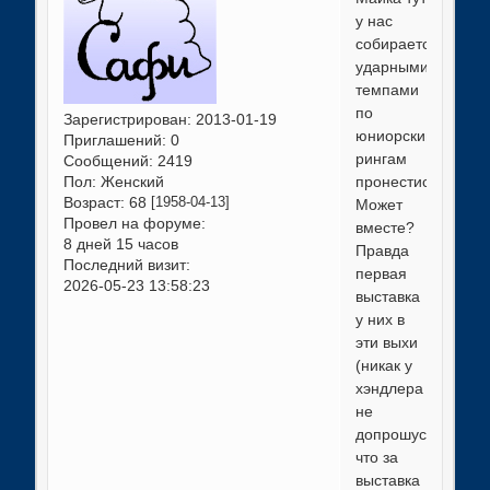
у нас
собирается
ударными
темпами
по
Зарегистрирован
: 2013-01-19
юниорским
Приглашений:
0
рингам
Сообщений:
2419
Пол:
Женский
пронестись.
Возраст:
68
[1958-04-13]
Может
Провел на форуме:
вместе?
8 дней 15 часов
Правда
Последний визит:
первая
2026-05-23 13:58:23
выставка
у них в
эти выхи
(никак у
хэндлера
не
допрошусь
что за
выставка