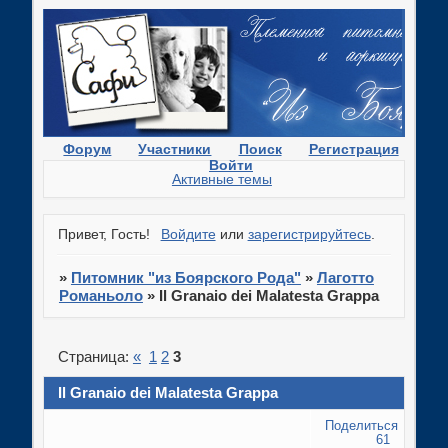
Форум
Участники
Поиск
Регистрация
Войти
Активные темы
Привет, Гость!
Войдите
или
зарегистрируйтесь
.
»
Питомник "из Боярского Рода"
»
Лаготто
Романьоло
»
Il Granaio dei Malatesta Grappa
Страница:
«
1
2
3
Il Granaio dei Malatesta Grappa
Поделиться
61